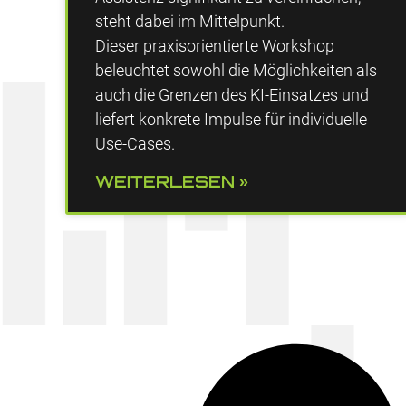
steht dabei im Mittelpunkt.
Dieser praxisorientierte Workshop
beleuchtet sowohl die Möglichkeiten als
auch die Grenzen des KI-Einsatzes und
liefert konkrete Impulse für individuelle
Use-Cases.
WEITERLESEN »