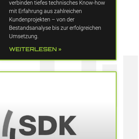
verbinden tiefes technisches Know-how
mit Erfahrung aus zahlreichen
Kundenprojekten – von der
Bestandsanalyse bis zur erfolgreichen
Umsetzung.
WEITERLESEN »