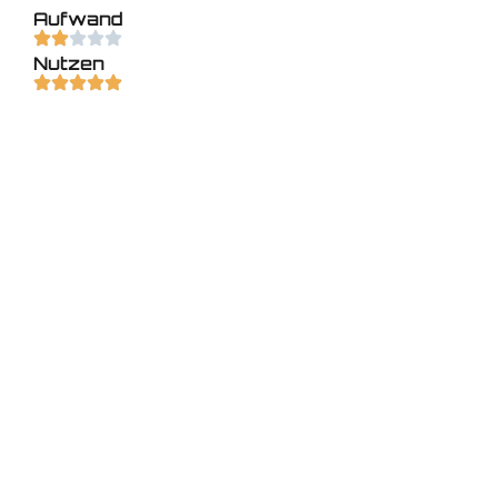
Ansible
Den Sollzustand definieren, die Umsetzung
automatisieren
Aufwand
Nutzen