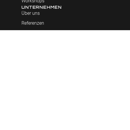
Workshops
UNTERNEHMEN
Über uns
Referenzen
Partner und Initiativen
Jobs
WISSENSWERTES
ERFAHREN?
BLOG
Urheberrecht © 2026
Living Mainframe GmbH
Datenschutzerklärung
Impressum
Design by ITLOGWARE | IT
verständlich gestalten