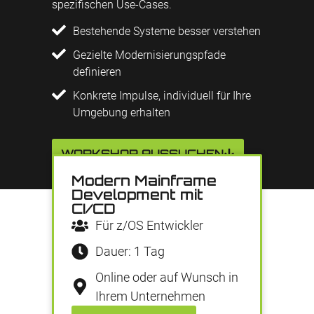
spezifischen Use-Cases.
Bestehende Systeme besser verstehen
Gezielte Modernisierungspfade
definieren
Konkrete Impulse, individuell für Ihre
Umgebung erhalten
WORKSHOP AUSSUCHEN
Modern Mainframe
Development mit
CI/CD
Für z/OS Entwickler
Dauer: 1 Tag
Online oder auf Wunsch in
Ihrem Unternehmen