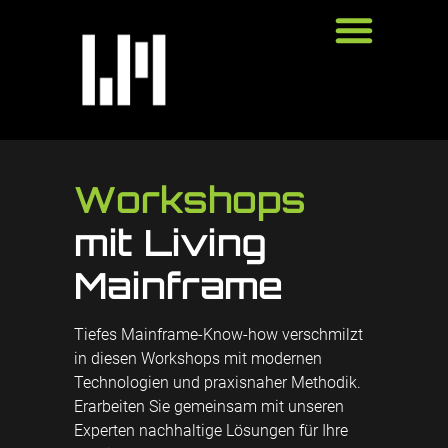
springen
W
o
r
k
s
h
o
p
s
mit Living
Mainframe
Tiefes Mainframe-Know-how verschmilzt
in diesen Workshops mit modernen
Technologien und praxisnaher Methodik.
Erarbeiten Sie gemeinsam mit unseren
Experten nachhaltige Lösungen für Ihre