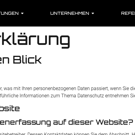
TUNGEN
UNTERNEHMEN
REFE
rklärung
en Blick
r, was mit Ihren personenbezogenen Daten passiert, wenn Sie d
Ausführliche Informationen zum Thema Datenschutz entnehmen Si
bsite
atenerfassung auf dieser Website?
itebetreiber. Dessen Kontaktdaten können Sie dem Abschnitt „Hin