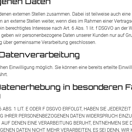
genen Daten
edenen externen Stellen zusammen. Dabei ist teilweise auch ei
an externe Stellen weiter, wenn dies im Rahmen einer Vertragserf
in berechtigtes Interesse nach Art. 6 Abs. 1 lit. f DSGVO an de
n geben wir personenbezogene Daten unserer Kunden nur auf Gru
rag über gemeinsame Verarbeitung geschlossen.
r Datenverarbeitung
en Einwilligung möglich. Sie können eine bereits erteilte Einwil
hrt.
Datenerhebung in besonderen F
)
S. 1 LIT. E ODER F DSGVO ERFOLGT, HABEN SIE JEDERZEIT 
G IHRER PERSONENBEZOGENEN DATEN WIDERSPRUCH EINZULE
, AUF DENEN EINE VERARBEITUNG BERUHT, ENTNEHMEN SIE
GENEN DATEN NICHT MEHR VERARBEITEN, ES SEI DENN, WI