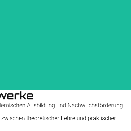
sen und Performance-Optimierungen effizienter zu gestalten.
zwerke
kademischen Ausbildung und Nachwuchs­­förderung.
e zwischen theoretischer Lehre und praktischer
t strategischer Modernisierung für die IBM Z-Plattform.