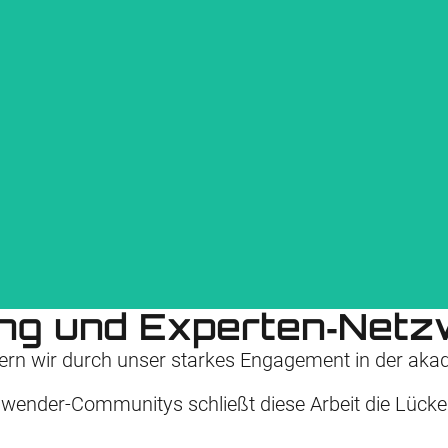
nternehmen dabei, ihre IT-Infrastruktur durch fundierte Kapazitätsanaly
SMTDATA.COM
ng und Experten‑Net
ichern wir durch unser starkes Engagement in der a
 Anwender‑Communitys schließt diese Arbeit die Lück
 Vertrieb Alexander GmbH verbindet tiefgreifende Mainframe-Expertise mi