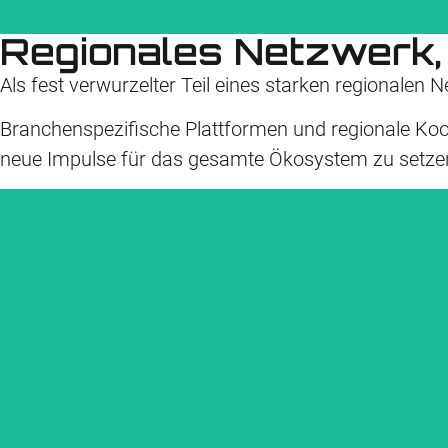
Regionales Netzwerk,
Als fest verwurzelter Teil eines starken regionale
Branchen­spezifische Plattformen und regionale Koo
In der Guide Share Europe bringen wir uns aktiv in Arbeitsgruppen 
neue Impulse für das gesamte Ökosystem zu setze