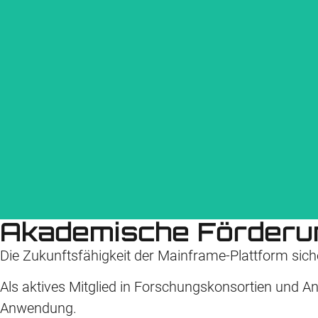
Durch unsere Partnerschaft mit SMT Data unterstützen wir U
Akademische Förderu
Die Zukunfts­­fähigkeit der Mainframe‑Plattform s
Als aktives Mitglied in Forschungs­­konsortien und
Unsere Kooperation mit dem IT‑Dienstleister SVA System
Anwendung.