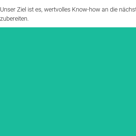
Unser Ziel ist es, wertvolles Know‑how an die nächs
zubereiten.