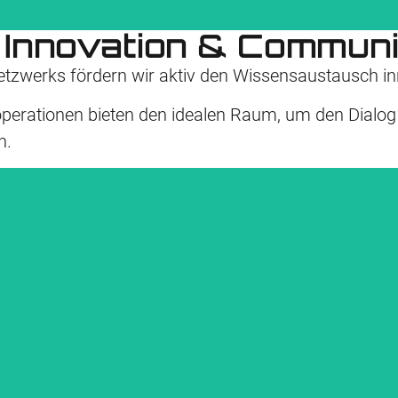
 Innovation & Communi
n Netzwerks fördern wir aktiv den Wissens­austausch
perationen bieten den idealen Raum, um den Dialog ü
wie zTalents und z/OS ein. Der offene Austausch innerhalb dieser User-Co
und Wissenstransfer.
n.
GSE.ORG