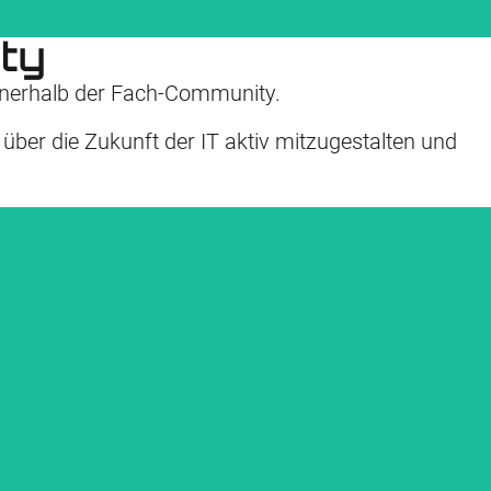
ty
 innerhalb der Fach‑Community.
ber die Zukunft der IT aktiv mit­zugestalten und
mmunity ist für uns die Basis für kontinuierliche Weiterentwicklung