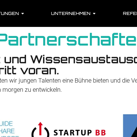
TUNGEN
UNTERNEHMEN
REFE
P
a
r
t
n
e
r
s
c
h
a
f
t
e
 und Wissensaustausc
itt voran.
en wir jungen Talenten eine Bühne bieten und die 
n morgen zu entwickeln.