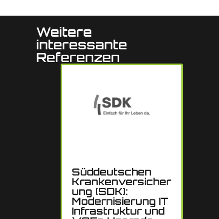
Weitere
interessante
Referenzen
Die 
Süddeutschen
Vers
Krankenversicher
Revi
ung (SDK):
Migr
Modernisierung IT
hoch
Infrastruktur und
gesc