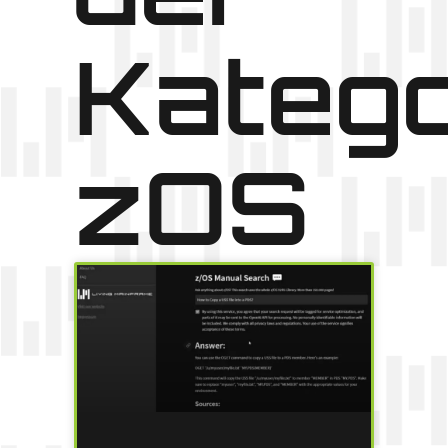
Katego
zOS