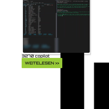
3270 copilot
CodeRev
2026
WEITELESEN >>
WEITE